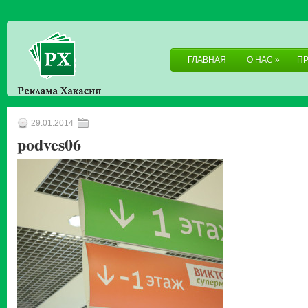
ГЛАВНАЯ
О НАС
»
П
29.01.2014
podves06