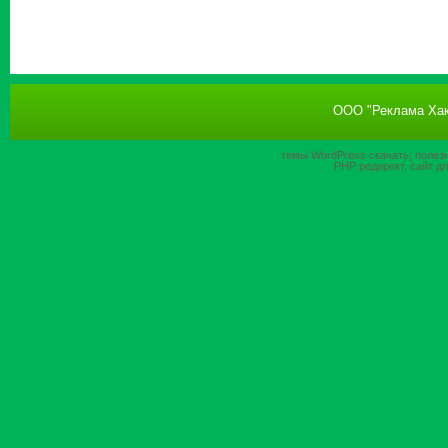
ООО "Реклама Хак
темы WordPress
скачать; полез
PHP
редирект, сайт д