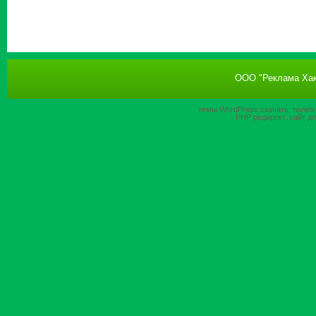
ООО "Реклама Хак
темы WordPress
скачать; полез
PHP
редирект, сайт д