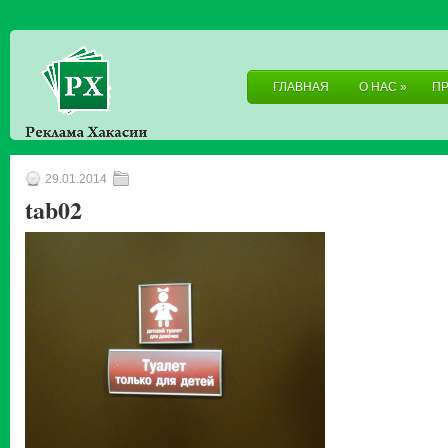
ГЛАВНАЯ
О НАС
»
П
29.01.2014
tab02