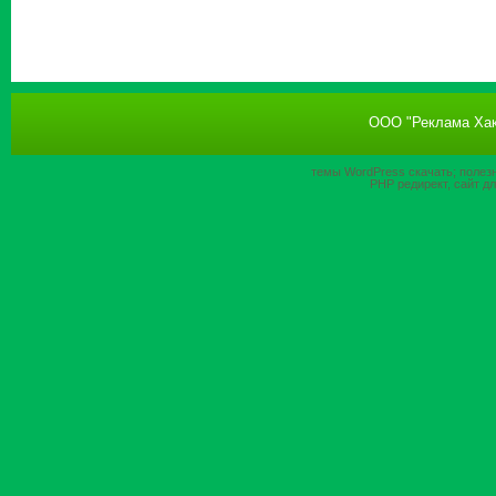
ООО "Реклама Хак
темы WordPress
скачать; полез
PHP
редирект, сайт д