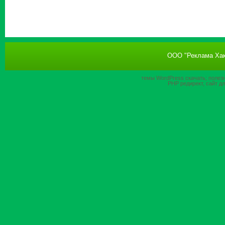
ООО "Реклама Хак
темы WordPress
скачать; полез
PHP
редирект, сайт д