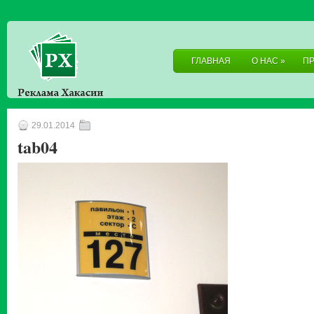
ГЛАВНАЯ
О НАС
»
П
29.01.2014
tab04