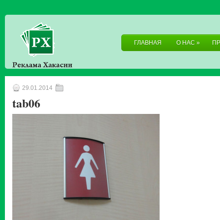
ГЛАВНАЯ
О НАС
»
П
29.01.2014
tab06