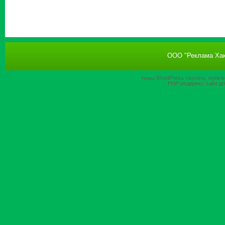
ООО "Реклама Хак
темы WordPress
скачать; полез
PHP
редирект, сайт д