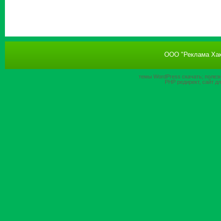
ООО "Реклама Хак
темы WordPress
скачать; полез
PHP
редирект, сайт д