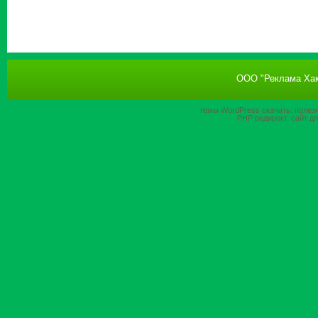
ООО "Реклама Хак
темы WordPress
скачать; полез
PHP
редирект, сайт д