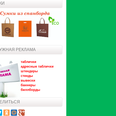
КИ
УЖНАЯ РЕКЛАМА
таблички
адресные таблички
штендеры
стенды
вывески
баннеры
биллборды
ЕЛИТЬСЯ