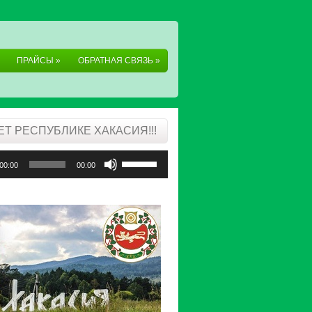
ПРАЙСЫ
»
ОБРАТНАЯ СВЯЗЬ
»
ЛЕТ РЕСПУБЛИКЕ ХАКАСИЯ!!!
леер
Используйте
00:00
00:00
клавиши
вверх/
вниз,
чтобы
увеличить
или
уменьшить
громкость.