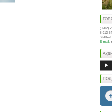
ГОР
(3902) 2
8-913-5
8-906-9
E-mail:
АУД
Аудиоп
ПОД