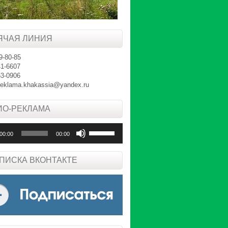
ЯЧАЯ ЛИНИЯ
9-80-85
41-6607
53-0906
reklama.khakassia@yandex.ru
ИО-РЕКЛАМА
леер
Используйте
00:00
00:00
клавиши
вверх/
вниз,
ПИСКА ВКОНТАКТЕ
чтобы
увеличить
или
уменьшить
громкость.